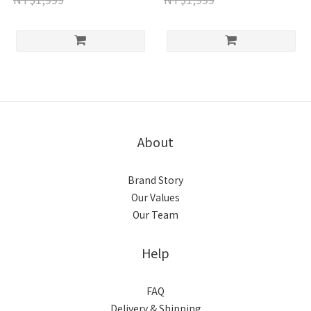
About
Brand Story
Our Values
Our Team
Help
FAQ
Delivery & Shipping