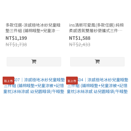
多款任選-涼感極地冰紗兒童睡
ins清新可愛風(多款任選) 純棉
墊三件組 (鋪棉睡墊+兒童涼被
柔感透氣雙層紗便攜式三件式
+記憶童枕)冰絲涼感 幼兒園睡
兒童睡墊四季被組 (四季被+枕
NT$1,199
NT$1,588
袋/午睡墊
頭+鋪棉睡墊) 台灣製/幼兒園專
NT$1,738
NT$2,433
用睡袋
新上市
新上市