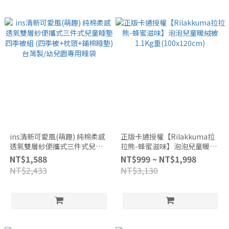
ins清新可愛風(萌趣) 純棉柔感
正版卡通授權【Rilakkuma拉
透氣雙層紗便攜式三件式兒童
拉熊-蜂蜜滋味】泡泡兒童暖絨
睡墊四季被組 (四季被+枕頭+鋪
被1.1Kg重(100x120cm)
NT$1,588
NT$999 ~ NT$1,998
棉睡墊) 台灣製/幼兒園專用睡
NT$2,433
NT$3,130
袋