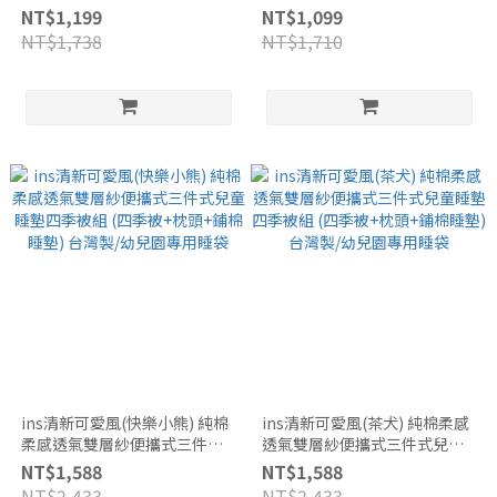
+記憶童枕)冰絲涼感 幼兒園睡
+童枕)冰絲涼感 幼兒園睡袋/午
NT$1,199
NT$1,099
袋/午睡墊
睡墊
NT$1,738
NT$1,710
ins清新可愛風(快樂小熊) 純棉
ins清新可愛風(茶犬) 純棉柔感
柔感透氣雙層紗便攜式三件式
透氣雙層紗便攜式三件式兒童
兒童睡墊四季被組 (四季被+枕
睡墊四季被組 (四季被+枕頭+鋪
NT$1,588
NT$1,588
頭+鋪棉睡墊) 台灣製/幼兒園專
棉睡墊) 台灣製/幼兒園專用睡
NT$2,433
NT$2,433