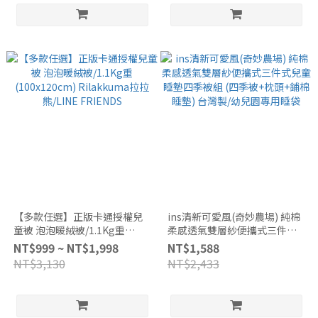
【多款任選】正版卡通授權兒
ins清新可愛風(奇妙農場) 純棉
童被 泡泡暖絨被/1.1Kg重
柔感透氣雙層紗便攜式三件式
(100x120cm) Rilakkuma拉拉
兒童睡墊四季被組 (四季被+枕
NT$999 ~ NT$1,998
NT$1,588
熊/LINE FRIENDS
頭+鋪棉睡墊) 台灣製/幼兒園專
NT$3,130
NT$2,433
用睡袋