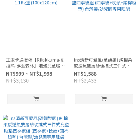
正版卡通授權【Rilakkuma拉
ins清新可愛風(童話鎮) 純棉柔
拉熊-夢迴森林】泡泡兒童暖絨
感透氣雙層紗便攜式三件式兒
被1.1Kg重(100x120cm)
童睡墊四季被組 (四季被+枕頭
NT$999 ~ NT$1,998
NT$1,588
+鋪棉睡墊) 台灣製/幼兒園專用
NT$3,130
NT$2,433
睡袋