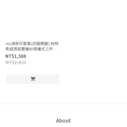
ins清新可愛風(恐龍樂園) 純棉
柔感透氣雙層紗便攜式三件式
兒童睡墊四季被組 (四季被+枕
NT$1,588
頭+鋪棉睡墊) 台灣製/幼兒園專
NT$2,433
用睡袋
About