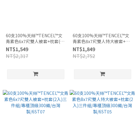
60支100%天絲™TENCEL™文
60支100%天絲™TENCEL™文
青素色6x7尺雙人被套+枕套(2
青素色8x7尺雙人特大被套+枕
入)三件組/專櫃頂級300織/台灣
套(2入)三件組/專櫃頂級300織/
NT$1,549
NT$1,849
製/6ST29
台灣製/6ST07
NT$2,317
NT$2,752