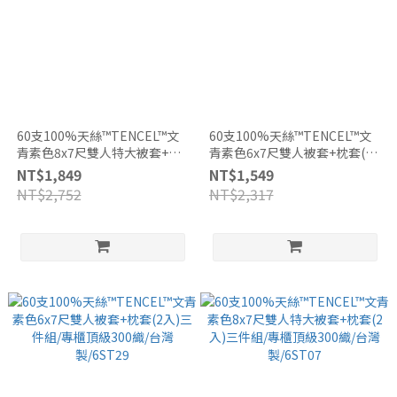
60支100%天絲™TENCEL™文
60支100%天絲™TENCEL™文
青素色8x7尺雙人特大被套+枕
青素色6x7尺雙人被套+枕套(2
套(2入)三件組/專櫃頂級300織/
入)三件組/專櫃頂級300織/台灣
NT$1,849
NT$1,549
台灣製/6ST08
製/6ST08
NT$2,752
NT$2,317