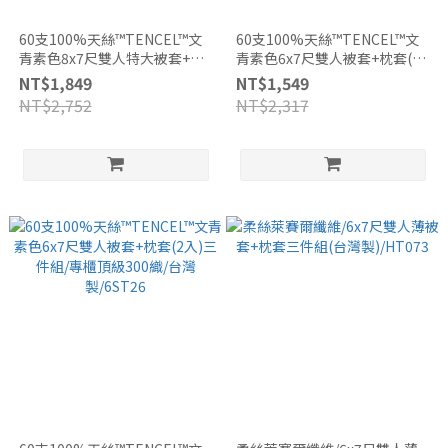
60支100%天絲™TENCEL™文
60支100%天絲™TENCEL™文
青素色8x7尺雙人特大被套+枕
青素色6x7尺雙人被套+枕套(2
套(2入)三件組/專櫃頂級300織/
入)三件組/專櫃頂級300織/台灣
NT$1,849
NT$1,549
台灣製/6ST26
製/6ST05
NT$2,752
NT$2,317