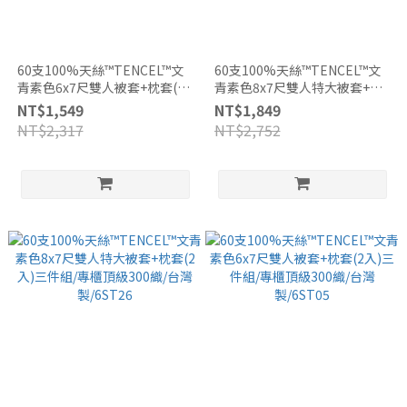
60支100%天絲™TENCEL™文
60支100%天絲™TENCEL™文
青素色6x7尺雙人被套+枕套(2
青素色8x7尺雙人特大被套+枕
入)三件組/專櫃頂級300織/台灣
套(2入)三件組/專櫃頂級300織/
NT$1,549
NT$1,849
製/6ST07
台灣製/6ST05
NT$2,317
NT$2,752