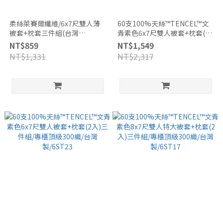
柔絲萊賽爾纖維/6x7尺雙人薄
60支100%天絲™TENCEL™文
被套+枕套三件組(台灣
青素色6x7尺雙人被套+枕套(2
製)/HT076
入)三件組/專櫃頂級300織/台灣
NT$859
NT$1,549
製/6ST25
NT$1,331
NT$2,317