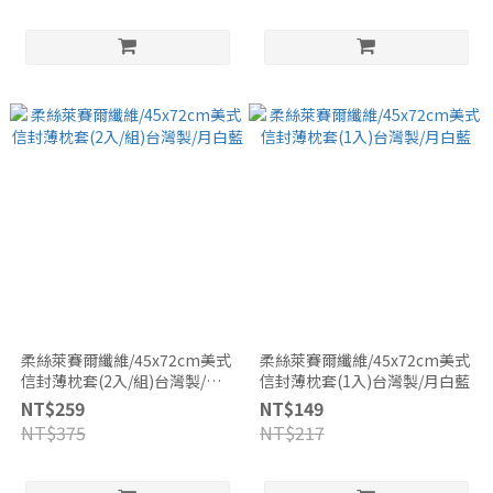
柔絲萊賽爾纖維/45x72cm美式
柔絲萊賽爾纖維/45x72cm美式
信封薄枕套(2入/組)台灣製/月
信封薄枕套(1入)台灣製/月白藍
白藍
NT$259
NT$149
NT$375
NT$217