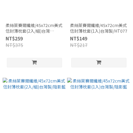
柔絲萊賽爾纖維/45x72cm美式
柔絲萊賽爾纖維/45x72cm美式
信封薄枕套(2入/組)台灣
信封薄枕套(1入)台灣製/HT077
製/HT077
NT$259
NT$149
NT$375
NT$217