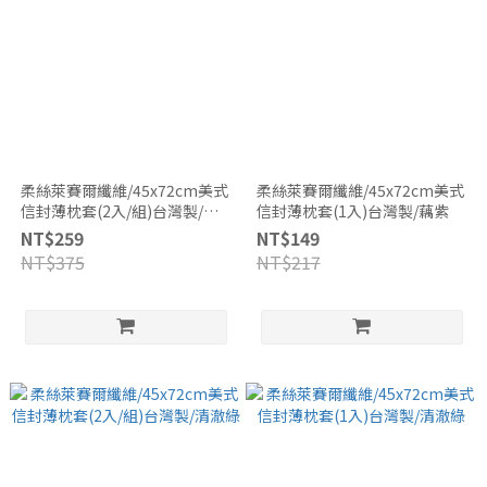
柔絲萊賽爾纖維/45x72cm美式
柔絲萊賽爾纖維/45x72cm美式
信封薄枕套(2入/組)台灣製/藕
信封薄枕套(1入)台灣製/藕紫
紫
NT$259
NT$149
NT$375
NT$217