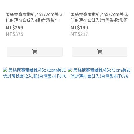
柔絲萊賽爾纖維/45x72cm美式
柔絲萊賽爾纖維/45x72cm美式
信封薄枕套(2入/組)台灣製/陰
信封薄枕套(1入)台灣製/陰影藍
影藍
NT$259
NT$149
NT$375
NT$217