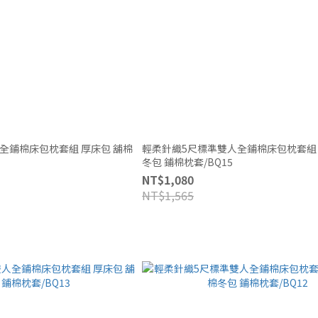
床包枕套組 厚床包 舖棉
輕柔針織5尺標準雙人全鋪棉床包枕套組 厚床包 舖
冬包 鋪棉枕套/BQ15
NT$1,080
NT$1,565