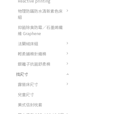
Reactive printing
物理防蹣防水清新素色床
組
抑菌除臭防霉／石墨烯纖
維 Graphene
法蘭絨床組
輕柔鋪棉針織棉
銀離子抗菌舒柔棉
找尺寸
露營床尺寸
兒童尺寸
美式信封枕套