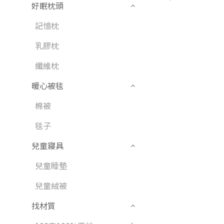
好眠枕頭
記憶枕
乳膠枕
纖維枕
暖心被毯
棉被
毯子
兒童寢具
兒童睡墊
兒童絨被
找材質