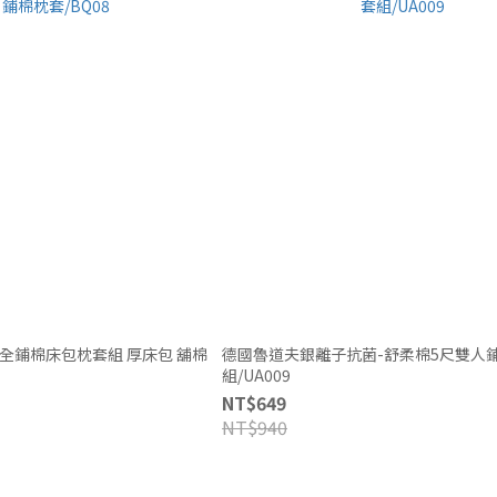
床包枕套組 厚床包 舖棉
德國魯道夫銀離子抗菌-舒柔棉5尺雙人
組/UA009
NT$649
NT$940