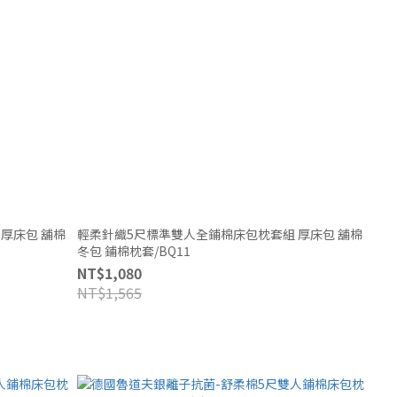
棉
輕柔針織5尺標準雙人全鋪棉床包枕套組 厚床包 舖棉
冬包 鋪棉枕套/BQ11
NT$1,080
NT$1,565