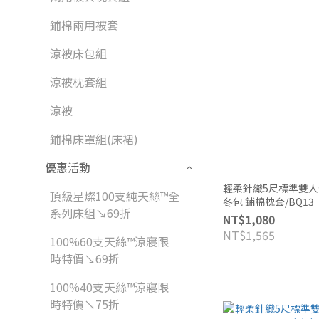
鋪棉兩用被套
涼被床包組
涼被枕套組
涼被
鋪棉床罩組(床裙)
優惠活動
輕柔針織5尺標準雙人全鋪棉
頂級星燦100支純天絲™全
冬包 鋪棉枕套/BQ13
系列床組↘69折
NT$1,080
NT$1,565
100%60支天絲™涼寢限
時特價↘69折
100%40支天絲™涼寢限
時特價↘75折