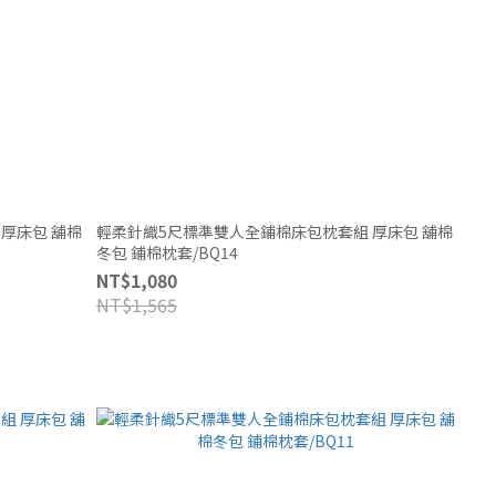
棉
輕柔針織5尺標準雙人全鋪棉床包枕套組 厚床包 舖棉
冬包 鋪棉枕套/BQ14
NT$1,080
NT$1,565