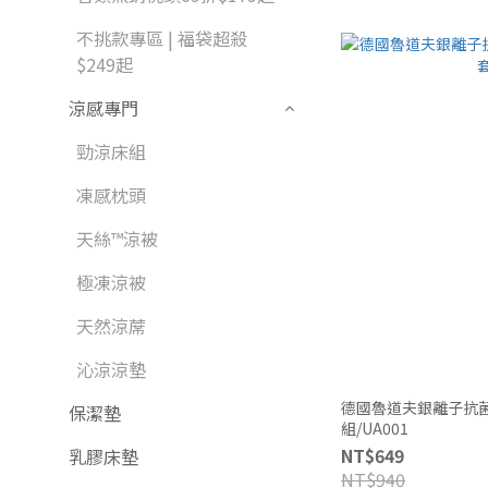
不挑款專區 | 福袋超殺
$249起
涼感專門
勁涼床組
凍感枕頭
天絲™涼被
極凍涼被
天然涼蓆
沁涼涼墊
德國魯道夫銀離子抗菌
保潔墊
組/UA001
NT$649
乳膠床墊
NT$940