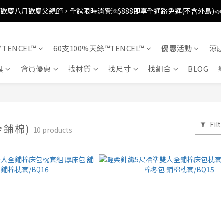
歡慶八月歡慶父親節，全館限時消費滿$888即享全通路免運(不含外島)📣
歡慶八月歡慶父親節，新加入會員即可得購物金$88📣
消費滿額即可成為VIP📣
TENCEL™
60支100%天絲™TENCEL™
優惠活動
涼
歡慶八月歡慶父親節，全館限時消費滿$888即享全通路免運(不含外島)📣
具
會員優惠
找材質
找尺寸
找組合
BLOG
Fil
全鋪棉)
10 products