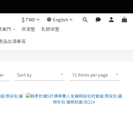
$
TWD
English
感專門
保潔墊
乳膠床墊
絕品出清專區
ter
Sort by
72 Items per page