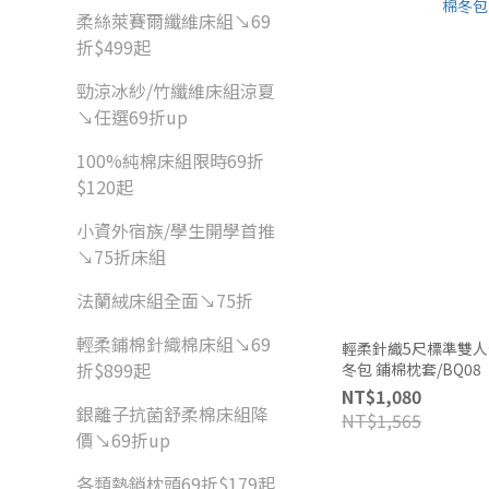
柔絲萊賽爾纖維床組↘69
折$499起
勁涼冰紗/竹纖維床組涼夏
↘任選69折up
100%純棉床組限時69折
$120起
小資外宿族/學生開學首推
↘75折床組
法蘭絨床組全面↘75折
輕柔鋪棉針織棉床組↘69
輕柔針織5尺標準雙人全鋪棉
折$899起
冬包 鋪棉枕套/BQ08
NT$1,080
銀離子抗菌舒柔棉床組降
NT$1,565
價↘69折up
各類熱銷枕頭69折$179起