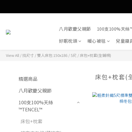
八月歡慶父親節
100支100%天絲™
好眠枕頭
暖心被毯
兒童寢
View All
/
找尺寸
/
雙人床包 150x186 / 5尺
/
床包+枕套(全鋪棉)
床包+枕套(
精選商品
八月歡慶父親節
100支100%天絲
™TENCEL™
床包+枕套