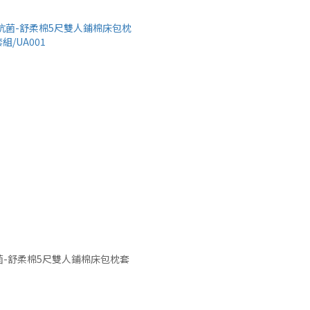
-舒柔棉5尺雙人鋪棉床包枕套