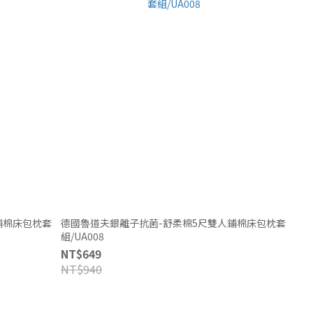
鋪棉床包枕套
德國魯道夫銀離子抗菌-舒柔棉5尺雙人鋪棉床包枕套
組/UA008
NT$649
NT$940