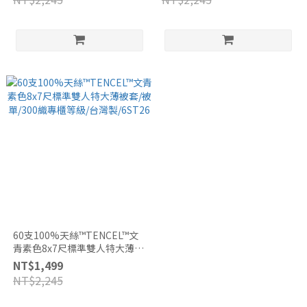
60支100%天絲™TENCEL™文
青素色8x7尺標準雙人特大薄被
套/被單/300織專櫃等級/台灣
NT$1,499
製/6ST26
NT$2,245