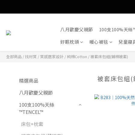
八月歡慶父親節
100支100%天絲™
好眠枕頭
暖心被毯
兒童寢
全部商品
/
找材質
/
質感居家設計 / 純棉Cotton
/
被套床包組(鋪棉被套)
被套床包組(
精選商品
八月歡慶父親節
100支100%天絲
™TENCEL™
床包+枕套