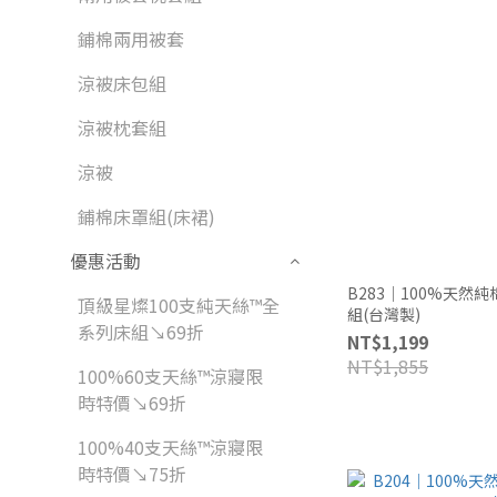
鋪棉兩用被套
涼被床包組
涼被枕套組
涼被
鋪棉床罩組(床裙)
優惠活動
B283｜100%天然
頂級星燦100支純天絲™全
組(台灣製)
系列床組↘69折
NT$1,199
NT$1,855
100%60支天絲™涼寢限
時特價↘69折
100%40支天絲™涼寢限
時特價↘75折