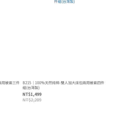
人兩用被套三件
B215｜100%天然純棉-雙人加大床包兩用被套四件
組(台灣製)
NT$1,499
NT$2,289