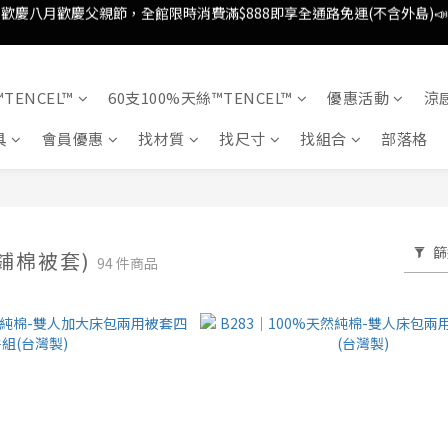
歡慶八月歡慶父親節，全館限時消費滿$888即享全通路免運(不含外島)📣
歡慶八月歡慶父親節，新加入會員即可得購物金$88📣
消費滿額即可成為VIP📣
TENCEL™
60支100%天絲™TENCEL™
優惠活動
涼
歡慶八月歡慶父親節，全館限時消費滿$888即享全通路免運(不含外島)📣
具
會員優惠
找材質
找尺寸
找組合
部落格
篩
鋪棉被套)
94 件商品