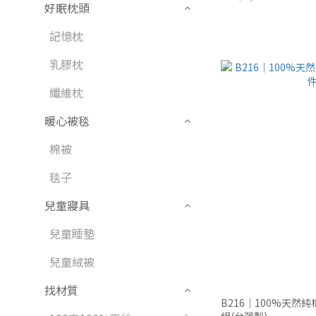
好眠枕頭
記憶枕
乳膠枕
纖維枕
暖心被毯
棉被
毯子
兒童寢具
兒童睡墊
兒童絨被
找材質
B216｜100%天然
組(台灣製)