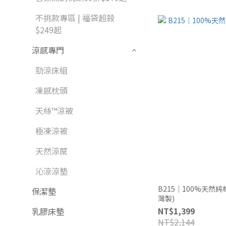
不挑款專區 | 福袋超殺
$249起
涼感專門
勁涼床組
凍感枕頭
天絲™涼被
極凍涼被
天然涼蓆
沁涼涼墊
B215｜100%天然
保潔墊
灣製)
NT$1,399
乳膠床墊
NT$2,144