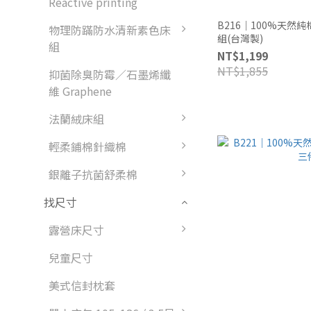
Reactive printing
B216｜100%天然
物理防蹣防水清新素色床
組(台灣製)
組
NT$1,199
NT$1,855
抑菌除臭防霉／石墨烯纖
維 Graphene
法蘭絨床組
輕柔鋪棉針織棉
銀離子抗菌舒柔棉
找尺寸
露營床尺寸
兒童尺寸
美式信封枕套