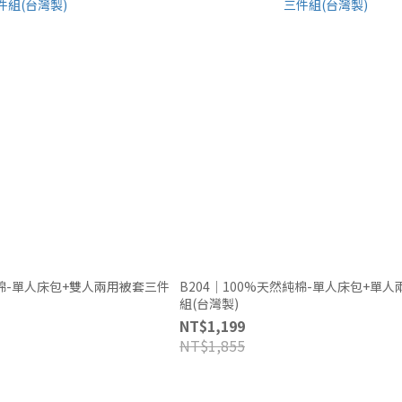
純棉-單人床包+雙人兩用被套三件
B204｜100%天然純棉-單人床包+單
組(台灣製)
NT$1,199
NT$1,855