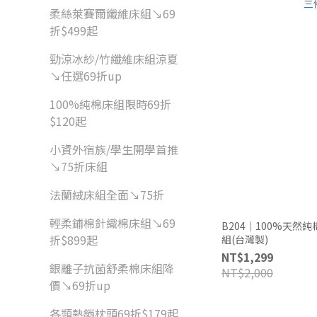
柔絲萊賽爾纖維床組↘69
折$499起
勁涼冰紗/竹纖維床組涼夏
↘任選69折up
100%純棉床組限時69折
$120起
小資外宿族/學生開學首推
↘75折床組
法蘭絨床組全面↘75折
輕柔鋪棉針織棉床組↘69
B204｜100%天然
折$899起
組(台灣製)
NT$1,299
銀離子抗菌舒柔棉床組降
NT$2,000
價↘69折up
各類熱銷枕頭69折$179起