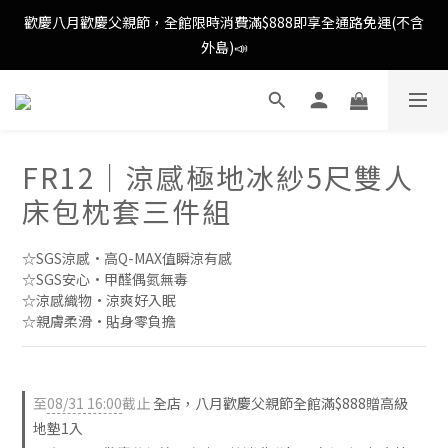
歡慶八月歡慶父親節，全館限時消費滿$888即享全通路免運(不含
歡慶八月歡慶父親節，全館限時消費滿$888即享全通路免運(不含
外島)📣
外島)📣
歡慶八月歡慶父親節，新加入會員即可得購物金$88📣
FR12｜涼感極地冰紗5尺雙人
消費滿額即可成為VIP📣
床包枕套三件組
歡慶八月歡慶父親節，全館限時消費滿$888即享全通路免運(不含
外島)📣
☆SGS涼感·高Q-MAX值瞬涼有感
☆SGS安心·甲醛偶氮無毒
☆涼感織物·涼爽好入眠
☆親膚柔滑·貼身零負擔
至
08/31 16:00
截止
全店，八月歡慶父親節全館滿$888贈高級
地墊1入