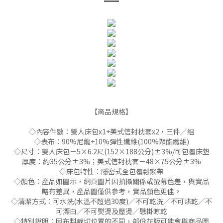
【商品規格】
◇內容件數：雙人床包x1+美式信封枕套x2，三件╱組
◇表布：90%尼龍+10%彈性纖維(100%聚酯纖維)
◇尺寸：雙人床包－5×6.2尺(152×188公分)±3%/可包覆床墊
厚度：約35公分±3%；美式信封枕套－48×75公分±3%
◇床包特性：隱密式全包覆鬆緊帶
◇顏色：產品如圖示，網頁圖片因拍攝關係或螢幕色差，與實品
略有差異，產品圖僅供參考，實品顏色更佳。
◇清潔方式：可水洗(水溫不超過30度)╱不可乾洗╱不可烘乾╱不
可漂白╱不可熨燙及壓燙╱懸掛晾乾
◇特別說明：因布料裁切位置的不同，部份花版可能會與商品圖