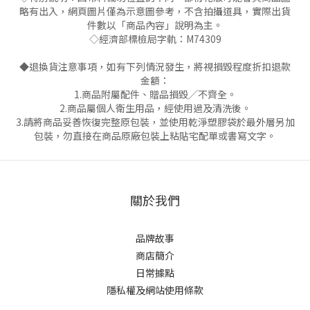
略有出入，網頁圖片僅為示意圖參考，不含拍攝道具，實際出貨
件數以「商品內容」說明為主。
◇經濟部標檢局字軌：M74309
◆退換貨注意事項，如有下列情況發生，將視損毀程度折扣退款
金額：
1.商品附屬配件、贈品損毀╱不齊全。
2.商品屬個人衛生用品，經使用過及清洗後。
3.請將商品妥善恢復完整原包裝，並使用乾淨塑膠袋於最外層另加
包裝，勿直接在商品原廠包裝上粘貼宅配單或書寫文字。
關於我們
品牌故事
商店簡介
日常據點
隱私權及網站使用條款