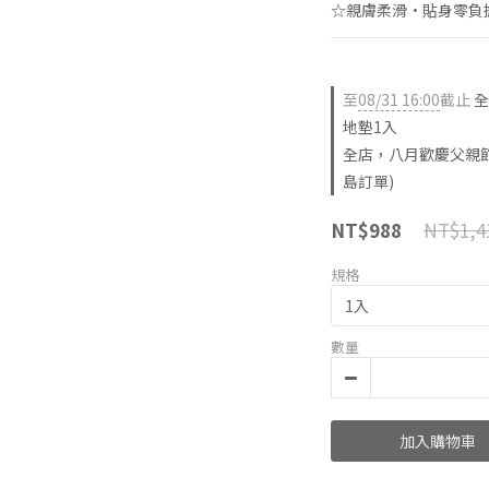
☆親膚柔滑·貼身零負
至
08/31 16:00
截止
全
地墊1入
全店，八月歡慶父親節
島訂單)
NT$1,4
NT$988
規格
數量
加入購物車