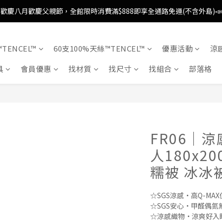
歡慶八月歡慶父親節，全館限時消費滿$888即享全通路免運(不含外島)📣
歡慶八月歡慶父親節，全館限時消費滿$888即享全通路免運(不含外島)📣
歡慶八月歡慶父親節，新加入會員即可得購物金$88📣
TENCEL™
60支100%天絲™TENCEL™
優惠活動
涼
消費滿額即可成為VIP📣
具
會員優惠
找材質
找尺寸
找組合
部落格
歡慶八月歡慶父親節，全館限時消費滿$888即享全通路免運(不含外島)📣
FR06｜
人180x2
糯被 冰冰
☆SGS涼感·高Q-MA
☆SGS安心·甲醛偶氮
☆涼感織物·涼爽好入