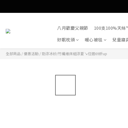
八月歡慶父親節
100支100%天絲™
好眠枕頭
暖心被毯
兒童寢
全部商品
/
優惠活動
/
勁涼冰紗/竹纖維床組涼夏↘任選69折up