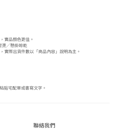
，實品顏色更佳。
壓燙╱懸掛晾乾
，實際出貨件數以「商品內容」說明為主。
上粘貼宅配單或書寫文字。
聯絡我們