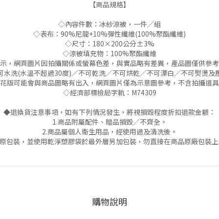
【商品規格】
◇內容件數：冰紗涼被，一件╱組
◇表布：90%尼龍+10%彈性纖維(100%聚酯纖維)
◇尺寸：180×200公分±3%
◇涼被填充物：100%聚酯纖維
示，網頁圖片因拍攝關係或螢幕色差，與實品略有差異，產品圖僅供參考
可水洗(水溫不超過30度)╱不可乾洗╱不可烘乾╱不可漂白╱不可熨燙及
花版可能會與商品圖略有出入，網頁圖片僅為示意圖參考，不含拍攝道具
◇經濟部標檢局字軌：M74309
◆退換貨注意事項，如有下列情況發生，將視損毀程度折扣退款金額：
1.商品附屬配件、贈品損毀╱不齊全。
2.商品屬個人衛生用品，經使用過及清洗後。
整原包裝，並使用乾淨塑膠袋於最外層另加包裝，勿直接在商品原廠包裝
購物說明