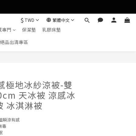
$
TWD
繁體中文
感專門
保潔墊
乳膠床墊
絕品出清專區
立即購買
涼感極地冰紗涼被-雙
00cm 天冰被 涼感冰
被 冰淇淋被
X值瞬涼有感
無毒
眠