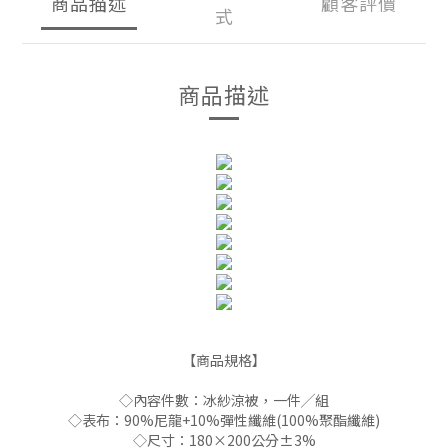
商品描述
顧客評價
式
商品描述
【商品規格】
◇內容件數：冰紗涼被，一件╱組
◇表布：90%尼龍+10%彈性纖維(100%聚酯纖維)
◇尺寸：180×200公分±3%