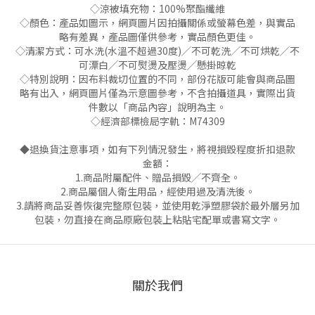
◇涼被填充物：100%聚酯纖維
◇顏色：產品如圖示，網頁圖片因拍攝關係或螢幕色差，與實品
略有差異，產品圖僅供參考，實品顏色更佳。
◇清潔方式：可水洗(水溫不超過30度)╱不可乾洗╱不可烘乾╱不
可漂白╱不可熨燙及壓燙╱懸掛晾乾
◇特別說明：因布料裁切位置的不同，部份花版可能會與商品圖
略有出入，網頁圖片僅為示意圖參考，不含拍攝道具，實際出貨
件數以「商品內容」說明為主。
◇經濟部標檢局字軌：M74309
◆退換貨注意事項，如有下列情況發生，將視損毀程度折扣退款
金額：
1.商品附屬配件、贈品損毀╱不齊全。
2.商品屬個人衛生用品，經使用過及清洗後。
3.請將商品妥善恢復完整原包裝，並使用乾淨塑膠袋於最外層另加
包裝，勿直接在商品原廠包裝上粘貼宅配單或書寫文字。
關於我們