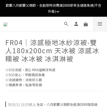
歡慶八月歡慶父親節，全館限時消費滿$888即享全通路免運(不含
歡慶八月歡慶父親節，全館限時消費滿$888即享全通路免運(不含
外島)📣
外島)📣
歡慶八月歡慶父親節，新加入會員即可得購物金$88📣
FR04｜涼感極地冰紗涼被-雙
消費滿額即可成為VIP📣
人180x200cm 天冰被 涼感冰
歡慶八月歡慶父親節，全館限時消費滿$888即享全通路免運(不含
糯被 冰冰被 冰淇淋被
外島)📣
☆SGS涼感·高Q-MAX值瞬涼有感
☆SGS安心·甲醛偶氮無毒
☆涼感織物·涼爽好入眠
☆親膚柔滑·貼身零負擔
至
08/31 16:00
截止
全店，八月歡慶父親節全館滿$888贈高級