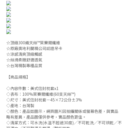
☆頂級300織天絲™萊賽爾纖維
☆原廠奧地利蘭精公司認證吊卡
☆涼感清爽頂級觸感
☆絲滑柔嫩舒適透氣
☆台灣精製專櫃品質
【商品規格】
◇內容件數：美式信封枕套x1
◇表布：100%萊賽爾纖維(60支天絲™)
◇尺寸：美式信封枕套－45×72公分±3%
◇產地：台灣製
◇顏色：產品如圖示，網頁圖片因拍攝關係或螢幕色差，與實品
略有差異，產品圖僅供參考，實品顏色更佳。
◇清潔方式：可水洗(水溫不超過30度)╱不可乾洗╱不可烘乾╱不