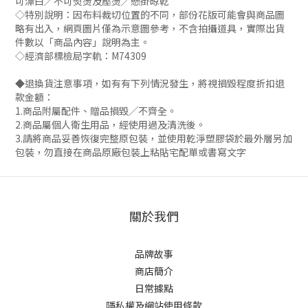
可漂白╱不可熨燙及壓燙╱懸掛晾乾
◇特別說明：因布料裁切位置的不同，部份花版可能會與商品圖
略有出入，網頁圖片僅為示意圖參考，不含拍攝道具，實際出貨
件數以「商品內容」說明為主。
◇經濟部標檢局字軌：M74309
◆退換貨注意事項，如有有下列情況發生，將視損毀程度折扣退
款金額：
1.商品附屬配件、贈品損毀╱不齊全。
2.商品屬個人衛生用品，經使用過及清洗後。
3.請將商品妥善恢復完整原包裝，並使用乾淨塑膠袋於最外層另加
包裝，勿直接在商品原廠包裝上粘貼宅配單或書寫文字
關於我們
品牌故事
商店簡介
日常據點
隱私權及網站使用條款