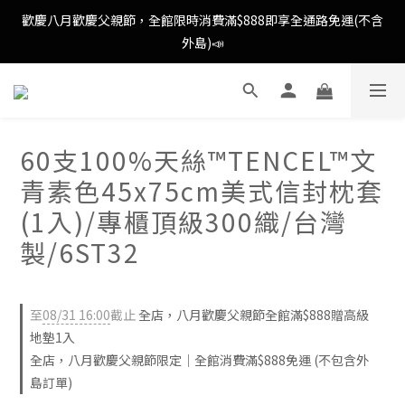
歡慶八月歡慶父親節，全館限時消費滿$888即享全通路免運(不含
歡慶八月歡慶父親節，全館限時消費滿$888即享全通路免運(不含
外島)📣
外島)📣
歡慶八月歡慶父親節，新加入會員即可得購物金$88📣
60支100%天絲™TENCEL™文
消費滿額即可成為VIP📣
青素色45x75cm美式信封枕套
歡慶八月歡慶父親節，全館限時消費滿$888即享全通路免運(不含
(1入)/專櫃頂級300織/台灣
外島)📣
製/6ST32
至
08/31 16:00
截止
全店，八月歡慶父親節全館滿$888贈高級
地墊1入
全店，八月歡慶父親節限定｜全館消費滿$888免運 (不包含外
島訂單)