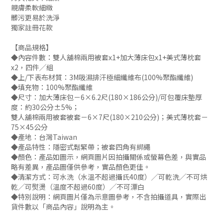
親膚柔軟細緻
髒污更易於洗淨
獨家註冊花款
【商品規格】
◆內容件數：雙人舖棉兩用被套x1+加大薄床包x1+美式薄枕套
x2，四件╱組
◆上/下表布材質：3M吸濕排汗極細纖維布(100%聚酯纖維)
◆填充物：100%聚酯纖維
◆尺寸：加大薄床包－6×6.2尺(180×186公分)/可包覆床墊厚
度：約30公分±5%；
雙人舖棉兩用被套被套－6×7尺(180×210公分)；美式薄枕套－
75×45公分
◆產地：台灣Taiwan
◆產品特性：隱密式鬆緊帶；被套四角有綁繩
◆顏色：產品如圖示，網頁圖片因拍攝關係或螢幕色差，與實品
略有差異，產品圖僅供參考，實品顏色更佳。
◆清潔方式：可水洗（水溫不超過攝氏40度）╱可乾洗╱不可烘
乾╱可熨燙（溫度不超過60度）╱不可漂白
◆特別說明：網頁圖片僅為示意圖參考，不含拍攝道具，實際出
貨件數以「商品內容」說明為主。