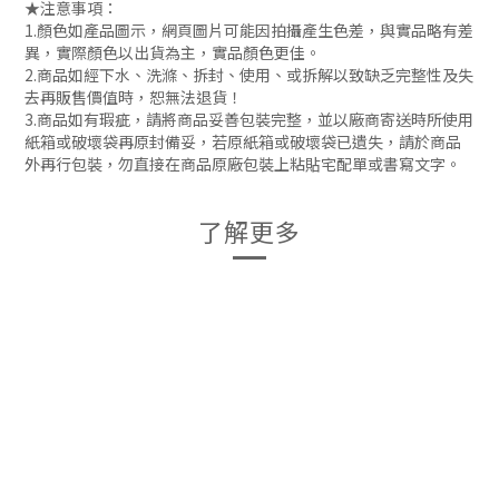
★注意事項：
1.顏色如產品圖示，網頁圖片可能因拍攝產生色差，與實品略有差
異，實際顏色以出貨為主，實品顏色更佳。
2.商品如經下水、洗滌、拆封、使用、或拆解以致缺乏完整性及失
去再販售價值時，恕無法退貨！
3.商品如有瑕疵，請將商品妥善包裝完整，並以廠商寄送時所使用
紙箱或破壞袋再原封備妥，若原紙箱或破壞袋已遺失，請於商品
外再行包裝，勿直接在商品原廠包裝上粘貼宅配單或書寫文字。
了解更多