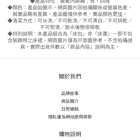
◆產品特性：被套內綁繩：有，四角
◆顏色：產品如圖示，網頁圖片因拍攝關係或螢幕色差，
與實品略有差異，產品圖僅供參考，實品顏色更佳。
◆清潔方式：可水洗／不可乾洗／不可漂白／不可烘乾／
不可熨燙／脫水後懸掛晾乾
◆特別說明：本產品組合為「床包」非「床罩」－即不包
含裝飾用之床裙，網頁圖片僅為示意圖參考，不含拍攝道
具，實際出貨件數以「商品內容」說明為主。
關於我們
品牌故事
商店簡介
日常據點
隱私權及網站使用條款
購物說明