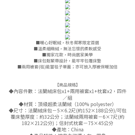
■暖心好眠絨，秋冬禦寒限定首選
■溫柔細緻絨，無法忘懷的柔軟感受
■獨家花款，時尚居家美學
■床包鬆緊帶設計，能牢牢包覆床墊
■兩用被套(毯)能當毯子單蓋；亦可放入厚被保暖加倍
【商品規格】
◆內容件數：法蘭絨床包x1+兩用被套x1+枕套x2，四件
／組
◆材質：頂級超柔法蘭絨（100% polyester）
◆尺寸：法蘭絨床包－5×6.2尺(約152×188公分)/可包
覆床墊厚度：約32公分；法蘭絨兩用被套－6×7尺(約
182×212公分)；信封式枕套－75×45公分
◆產地：China