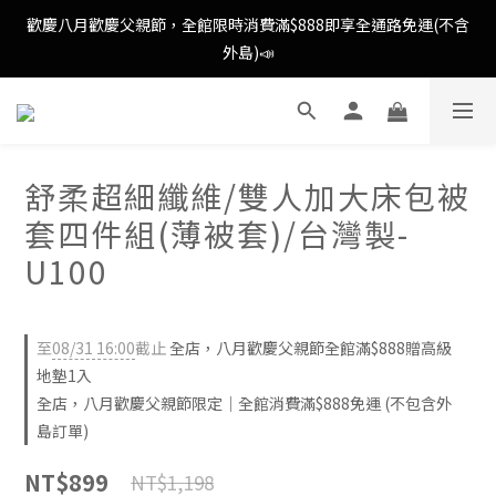
歡慶八月歡慶父親節，全館限時消費滿$888即享全通路免運(不含
歡慶八月歡慶父親節，新加入會員即可得購物金$88📣
外島)📣
消費滿額即可成為VIP📣
歡慶八月歡慶父親節，全館限時消費滿$888即享全通路免運(不含
舒柔超細纖維/雙人加大床包被
外島)📣
套四件組(薄被套)/台灣製-
U100
至
08/31 16:00
截止
全店，八月歡慶父親節全館滿$888贈高級
地墊1入
全店，八月歡慶父親節限定｜全館消費滿$888免運 (不包含外
島訂單)
NT$899
NT$1,198