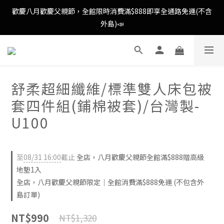
歡慶八月歡慶父親節，全館限時消費滿$888即享全通路免運(不含
歡慶八月歡慶父親節，新加入會員即可得購物金$88📣
外島)📣
消費滿額即可成為VIP📣
歡慶八月歡慶父親節，全館限時消費滿$888即享全通路免運(不含
舒柔超細纖維/標準雙人床包被
外島)📣
套四件組(鋪棉被套)/台灣製-
U100
至
08/31 16:00
截止
全店，八月歡慶父親節全館滿$888贈高級
地墊1入
全店，八月歡慶父親節限定｜全館消費滿$888免運 (不包含外
島訂單)
NT$990
NT$1,320