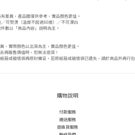
略有差異，產品圖僅供參考，實品顏色更佳。
乾╱可熨燙（溫度不超過60度）╱不可漂白
貨件數以「商品內容」說明為主。
差異，實際顏色以出貨為主，實品顏色更佳。
失去再販售價值時，恕無法退貨！
用紙箱或破壞袋再原封備妥，若原紙箱或破壞袋已遺失，請於商品外再行
購物說明
付款服務
運送服務
退換貨服務
聯絡我們