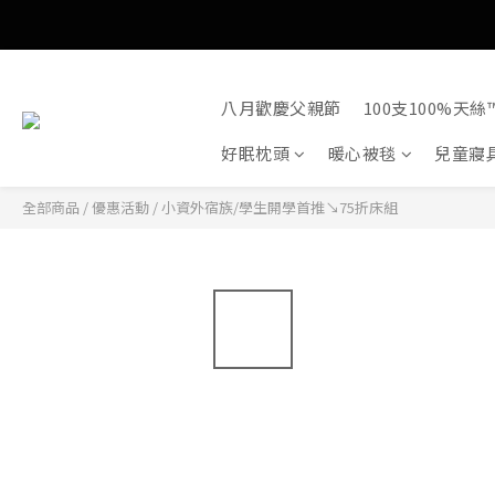
八月歡慶父親節
100支100%天絲™
好眠枕頭
暖心被毯
兒童寢
全部商品
/
優惠活動
/
小資外宿族/學生開學首推↘75折床組