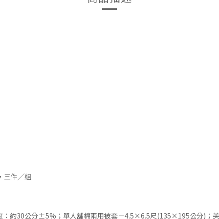
1，三件╱組
度：約30公分±5%；單人舖棉兩用被套－4.5×6.5尺(135×195公分)；