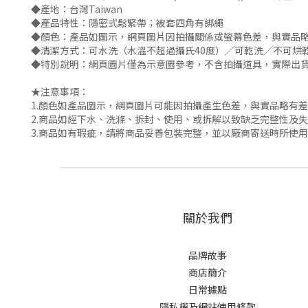
◆產地：台灣Taiwan
◆產品特性：隱密式鬆緊帶；被套四角有綁繩
◆顏色：產品如圖示，網頁圖片因拍攝關係或螢幕色差，與實品
◆清潔方式：可水洗（水溫不超過攝氏40度）╱可乾洗╱不可烘
◆特別說明：網頁圖片僅為示意圖參考，不含拍攝道具，實際出
★注意事項：
1.顏色如產品圖示，網頁圖片可能因拍攝產生色差，與實品略有
2.商品如經下水、洗滌、拆封、使用、或拆解以致缺乏完整性及
3.商品如有瑕疵，請將商品妥善包裝完整，並以廠商寄送時所使
關於我們
品牌故事
商店簡介
日常據點
隱私權及網站使用條款