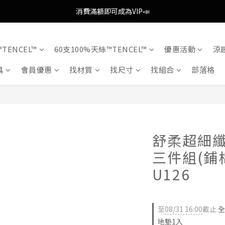
歡慶八月歡慶父親節，全館限時消費滿$888即享全通路免運(不含外島)📣
消費滿額即可成為VIP📣
歡慶八月歡慶父親節，全館限時消費滿$888即享全通路免運(不含外島)📣
TENCEL™
60支100%天絲™TENCEL™
優惠活動
涼
具
會員優惠
找材質
找尺寸
找組合
部落格
舒柔超細纖
三件組(鋪
U126
至
08/31 16:00
截止
全
地墊1入