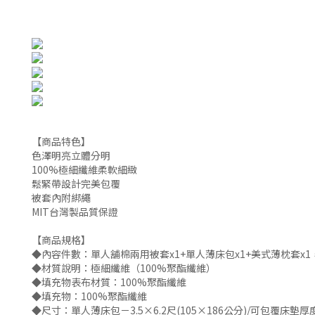
【商品特色】
色澤明亮立體分明
100%極細纖維柔軟細緻
鬆緊帶設計完美包覆
被套內附綁繩
MIT台灣製品質保證
【商品規格】
◆內容件數：單人舖棉兩用被套x1+單人薄床包x1+美式薄枕套x
◆材質說明：極細纖維（100%聚酯纖維）
◆填充物表布材質：100%聚酯纖維
◆填充物：100%聚酯纖維
◆尺寸：單人薄床包－3.5×6.2尺(105×186公分)/可包覆床墊厚