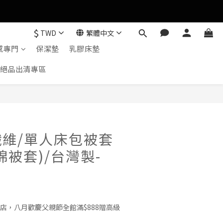
$
TWD
繁體中文
感專門
保潔墊
乳膠床墊
絕品出清專區
立即購買
維/單人床包被套
棉被套)/台灣製-
店，八月歡慶父親節全館滿$888贈高級