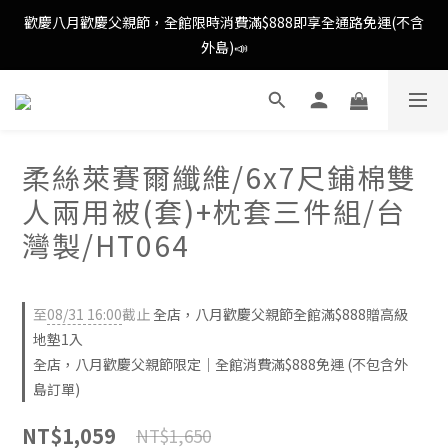
歡慶八月歡慶父親節，全館限時消費滿$888即享全通路免運(不含
歡慶八月歡慶父親節，全館限時消費滿$888即享全通路免運(不含
外島)📣
外島)📣
歡慶八月歡慶父親節，新加入會員即可得購物金$88📣
柔絲萊賽爾纖維/6x7尺鋪棉雙
消費滿額即可成為VIP📣
人兩用被(套)+枕套三件組/台
歡慶八月歡慶父親節，全館限時消費滿$888即享全通路免運(不含
灣製/HT064
外島)📣
至
08/31 16:00
截止
全店，八月歡慶父親節全館滿$888贈高級
地墊1入
全店，八月歡慶父親節限定｜全館消費滿$888免運 (不包含外
島訂單)
NT$1,059
NT$1,650