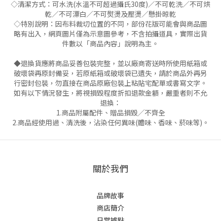
◇清潔方式：可水洗(水溫不可超過攝氏30度)／不可乾洗／不可烘
乾／不可漂白／不可熨燙及壓燙／懸掛晾乾
◇特別說明：因布料裁切位置的不同，部份花版可能會與商品圖
略有出入，網頁圖片僅為示意圖參考，不含拍攝道具，實際出貨
件數以「商品內容」說明為主。
◆退換貨應將商品妥善包裝完整，並以廠商寄送時所使用紙箱或
破壞袋再原封備妥，若原紙箱或破壞袋已遺失，請於商品外再另
行密封包裝，勿直接在商品原廠包裝上粘貼宅配單或書寫文字。
如有以下情況發生，將視損毀程度折扣退款金額，嚴重者則不允
退換：
1.商品附屬配件、贈品損毀╱不齊全
2.商品經使用過、清洗後，沾染任何異味(體味、香味、菸味等)。
關於我們
品牌故事
商店簡介
日常據點