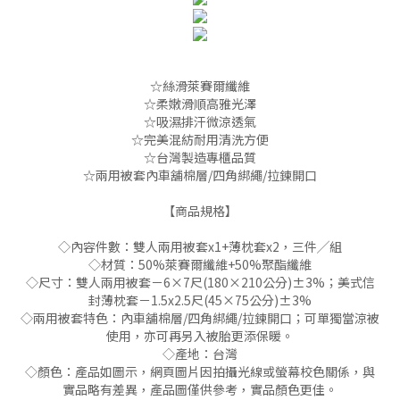
☆絲滑萊賽爾纖維
☆柔嫩滑順高雅光澤
☆吸濕排汗微涼透氣
☆完美混紡耐用清洗方便
☆台灣製造專櫃品質
☆兩用被套內車舖棉層/四角綁繩/拉鍊開口
【商品規格】
◇內容件數：雙人兩用被套x1+薄枕套x2，三件╱組
◇材質：50%萊賽爾纖維+50%聚酯纖維
◇尺寸：雙人兩用被套－6×7尺(180×210公分)±3%；美式信
封薄枕套－1.5x2.5尺(45×75公分)±3%
◇兩用被套特色：內車舖棉層/四角綁繩/拉鍊開口；可單獨當涼被
使用，亦可再另入被胎更添保暖。
◇產地：台灣
◇顏色：產品如圖示，網頁圖片因拍攝光線或螢幕校色關係，與
實品略有差異，產品圖僅供參考，實品顏色更佳。