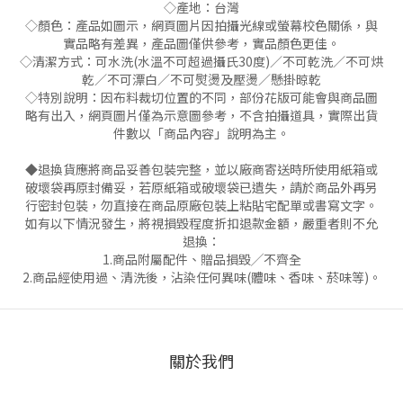
◇產地：台灣
◇顏色：產品如圖示，網頁圖片因拍攝光線或螢幕校色關係，與
實品略有差異，產品圖僅供參考，實品顏色更佳。
◇清潔方式：可水洗(水溫不可超過攝氏30度)／不可乾洗／不可烘
乾／不可漂白／不可熨燙及壓燙／懸掛晾乾
◇特別說明：因布料裁切位置的不同，部份花版可能會與商品圖
略有出入，網頁圖片僅為示意圖參考，不含拍攝道具，實際出貨
件數以「商品內容」說明為主。
◆退換貨應將商品妥善包裝完整，並以廠商寄送時所使用紙箱或
破壞袋再原封備妥，若原紙箱或破壞袋已遺失，請於商品外再另
行密封包裝，勿直接在商品原廠包裝上粘貼宅配單或書寫文字。
如有以下情況發生，將視損毀程度折扣退款金額，嚴重者則不允
退換：
1.商品附屬配件、贈品損毀╱不齊全
2.商品經使用過、清洗後，沾染任何異味(體味、香味、菸味等)。
關於我們