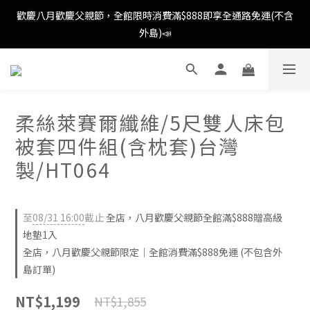
歡慶八月歡慶父親節，全館限時消費滿$888即享全通路免運(不含
歡慶八月歡慶父親節，全館限時消費滿$888即享全通路免運(不含
外島)📣
外島)📣
歡慶八月歡慶父親節，新加入會員即可得購物金$88📣
柔絲萊賽爾纖維/5尺雙人床包
消費滿額即可成為VIP📣
被套四件組(含枕套)台灣
歡慶八月歡慶父親節，全館限時消費滿$888即享全通路免運(不含
製/HT064
外島)📣
至
08/31 16:00
截止
全店，八月歡慶父親節全館滿$888贈高級
地墊1入
全店，八月歡慶父親節限定｜全館消費滿$888免運 (不包含外
島訂單)
NT$1,199
NT$1,855