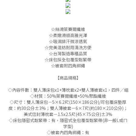
☆絲滑萊賽爾纖維
☆柔嫩滑順高雅光澤
☆吸濕排汗微涼透氣
☆完美混紡耐用清洗方便
☆台灣製造專櫃品質
☆床包採全包覆型鬆緊帶
☆被套附四角綁繩
【商品規格】
◇內容件數：雙人薄床包x1+薄枕套x2+雙人薄被套x1，四件╱組
◇材質：50%萊賽爾纖維+50%聚酯纖維
◇尺寸：雙人薄床包－5×6.2尺(150×186公分)/可包覆床墊厚
度：約30公分±3%；雙人薄被套－6×7尺(約180×210公分)；
美式信封薄枕套－1.5x2.5尺(45×75公分)±3%
◇床包隱密式鬆緊帶：有，隱密式全包覆型鬆緊帶(非一般L或ㄇ
字型)
◇被套內四角綁繩：有