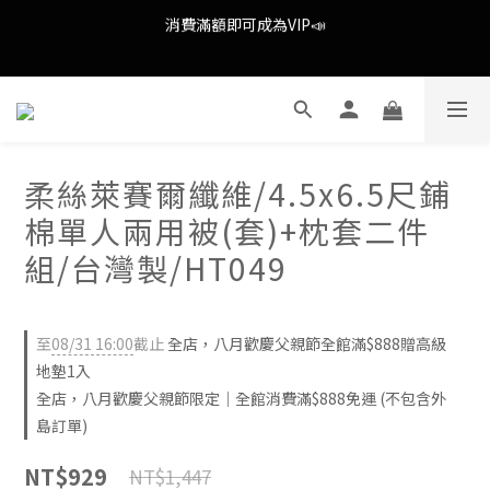
消費滿額即可成為VIP📣
歡慶八月歡慶父親節，全館限時消費滿$888即享全通路免運(不含
外島)📣
歡慶八月歡慶父親節，全館限時消費滿$888即享全通路免運(不含
外島)📣
柔絲萊賽爾纖維/4.5x6.5尺鋪
棉單人兩用被(套)+枕套二件
組/台灣製/HT049
至
08/31 16:00
截止
全店，八月歡慶父親節全館滿$888贈高級
地墊1入
全店，八月歡慶父親節限定｜全館消費滿$888免運 (不包含外
島訂單)
NT$929
NT$1,447