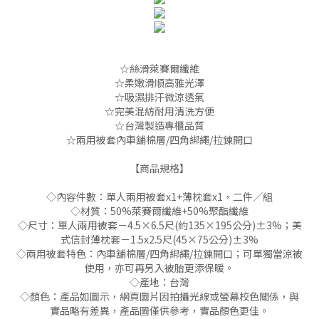
☆絲滑萊賽爾纖維
☆柔嫩滑順高雅光澤
☆吸濕排汗微涼透氣
☆完美混紡耐用清洗方便
☆台灣製造專櫃品質
☆兩用被套內車舖棉層/四角綁繩/拉鍊開口
【商品規格】
◇內容件數：單人兩用被套x1+薄枕套x1，二件╱組
◇材質：50%萊賽爾纖維+50%聚酯纖維
◇尺寸：單人兩用被套－4.5×6.5尺(約135×195公分)±3%；美
式信封薄枕套－1.5x2.5尺(45×75公分)±3%
◇兩用被套特色：內車舖棉層/四角綁繩/拉鍊開口；可單獨當涼被
使用，亦可再另入被胎更添保暖。
◇產地：台灣
◇顏色：產品如圖示，網頁圖片因拍攝光線或螢幕校色關係，與
實品略有差異，產品圖僅供參考，實品顏色更佳。