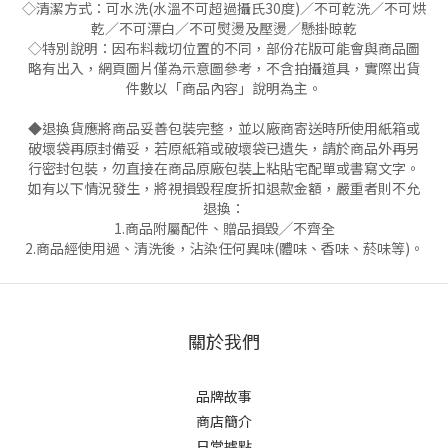
◇清潔方式：可水洗(水溫不可超過攝氏30度)／不可乾洗／不可烘
乾／不可漂白／不可熨燙及壓燙／懸掛晾乾
◇特別說明：因布料裁切位置的不同，部份花版可能會與商品圖
略有出入，網頁圖片僅為示意圖參考，不含拍攝道具，實際出貨
件數以「商品內容」說明為主。
◆退換貨應將商品妥善包裝完整，並以廠商寄送時所使用紙箱或
破壞袋再原封備妥，若原紙箱或破壞袋已遺失，請於商品外再另
行密封包裝，勿直接在商品原廠包裝上粘貼宅配單或書寫文字。
如有以下情況發生，將視損毀程度折扣退款金額，嚴重者則不允
退換：
1.商品附屬配件、贈品損毀╱不齊全
2.商品經使用過、清洗後，沾染任何異味(體味、香味、菸味等)。
關於我們
品牌故事
商店簡介
日常據點