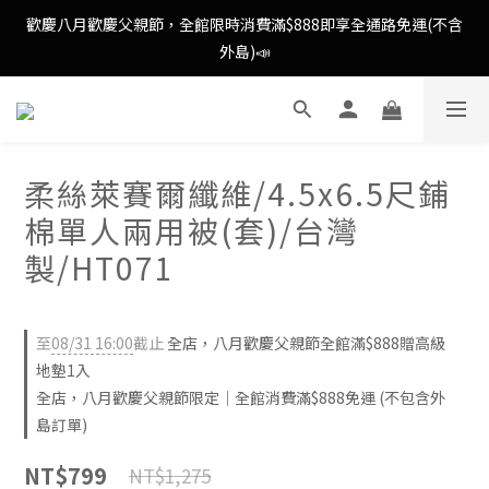
歡慶八月歡慶父親節，全館限時消費滿$888即享全通路免運(不含
歡慶八月歡慶父親節，全館限時消費滿$888即享全通路免運(不含
外島)📣
外島)📣
歡慶八月歡慶父親節，新加入會員即可得購物金$88📣
柔絲萊賽爾纖維/4.5x6.5尺鋪
消費滿額即可成為VIP📣
棉單人兩用被(套)/台灣
歡慶八月歡慶父親節，全館限時消費滿$888即享全通路免運(不含
製/HT071
外島)📣
至
08/31 16:00
截止
全店，八月歡慶父親節全館滿$888贈高級
地墊1入
全店，八月歡慶父親節限定｜全館消費滿$888免運 (不包含外
島訂單)
NT$799
NT$1,275