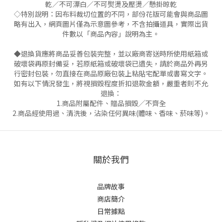
乾／不可漂白／不可熨燙及壓燙／懸掛晾乾
◇特別說明：因布料裁切位置的不同，部份花版可能會與商品圖
略有出入，網頁圖片僅為示意圖參考，不含拍攝道具，實際出貨
件數以「商品內容」說明為主。
◆退換貨應將商品妥善包裝完整，並以廠商寄送時所使用紙箱或
破壞袋再原封備妥，若原紙箱或破壞袋已遺失，請於商品外再另
行密封包裝，勿直接在商品原廠包裝上粘貼宅配單或書寫文字。
如有以下情況發生，將視損毀程度折扣退款金額，嚴重者則不允
退換：
1.商品附屬配件、贈品損毀╱不齊全
2.商品經使用過、清洗後，沾染任何異味(體味、香味、菸味等)。
關於我們
品牌故事
商店簡介
日常據點