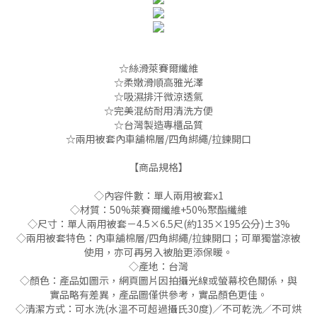
☆絲滑萊賽爾纖維
☆柔嫩滑順高雅光澤
☆吸濕排汗微涼透氣
☆完美混紡耐用清洗方便
☆台灣製造專櫃品質
☆兩用被套內車舖棉層/四角綁繩/拉鍊開口
【商品規格】
◇內容件數：單人兩用被套x1
◇材質：50%萊賽爾纖維+50%聚酯纖維
◇尺寸：單人兩用被套－4.5×6.5尺(約135×195公分)±3%
◇兩用被套特色：內車舖棉層/四角綁繩/拉鍊開口；可單獨當涼被
使用，亦可再另入被胎更添保暖。
◇產地：台灣
◇顏色：產品如圖示，網頁圖片因拍攝光線或螢幕校色關係，與
實品略有差異，產品圖僅供參考，實品顏色更佳。
◇清潔方式：可水洗(水溫不可超過攝氏30度)／不可乾洗／不可烘