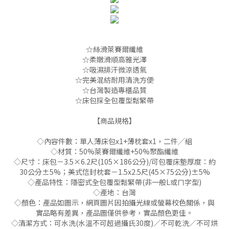
☆絲滑萊賽爾纖維
☆柔嫩滑順高雅光澤
☆吸濕排汗微涼透氣
☆完美混紡耐用清洗方便
☆台灣製造專櫃品質
☆床包採全包覆型鬆緊帶
【商品規格】
◇內容件數：單人薄床包x1+薄枕套x1，二件╱組
◇材質：50%萊賽爾纖維+50%聚酯纖維
◇尺寸：床包－3.5×6.2尺(105×186公分)/可包覆床墊厚度：約
30公分±5%；美式信封枕套－1.5x2.5尺(45×75公分)±5%
◇產品特性：隱密式全包覆型鬆緊帶(非一般L或ㄇ字型)
◇產地：台灣
◇顏色：產品如圖示，網頁圖片因拍攝光線或螢幕校色關係，與
實品略有差異，產品圖僅供參考，實品顏色更佳。
◇清潔方式：可水洗(水溫不可超過攝氏30度)／不可乾洗／不可烘