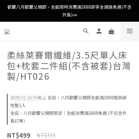
歡慶八月歡慶父親節，全館限時消費滿$888即享全通路免運(不含
歡慶八月歡慶父親節，全館限時消費滿$888即享全通路免運(不含
外島)📣
外島)📣
歡慶八月歡慶父親節，新加入會員即可得購物金$88📣
柔絲萊賽爾纖維/3.5尺單人床
消費滿額即可成為VIP📣
包+枕套二件組(不含被套)台灣
歡慶八月歡慶父親節，全館限時消費滿$888即享全通路免運(不含
製/HT026
外島)📣
至
08/31 16:00
截止
全店，八月歡慶父親節全館滿$888贈高級
地墊1入
全店，八月歡慶父親節限定｜全館消費滿$888免運 (不包含外
島訂單)
NT$499
NT$723