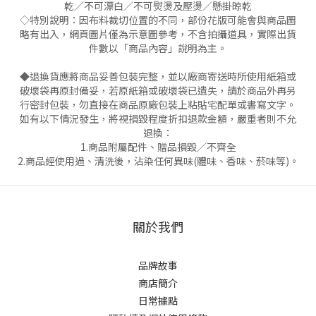
乾／不可漂白／不可熨燙及壓燙／懸掛晾乾
◇特別說明：因布料裁切位置的不同，部份花版可能會與商品圖
略有出入，網頁圖片僅為示意圖參考，不含拍攝道具，實際出貨
件數以「商品內容」說明為主。
◆退換貨應將商品妥善包裝完整，並以廠商寄送時所使用紙箱或
破壞袋再原封備妥，若原紙箱或破壞袋已遺失，請於商品外再另
行密封包裝，勿直接在商品原廠包裝上粘貼宅配單或書寫文字。
如有以下情況發生，將視損毀程度折扣退款金額，嚴重者則不允
退換：
1.商品附屬配件、贈品損毀╱不齊全
2.商品經使用過、清洗後，沾染任何異味(體味、香味、菸味等)。
關於我們
品牌故事
商店簡介
日常據點