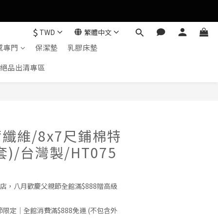
$
TWD
繁體中文
感專門
保潔墊
乳膠床墊
絕品出清專區
立即購買
纖維/8x7尺鋪棉特
)/台灣製/HT075
店，八月歡慶父親節全館滿$888贈高級
限定｜全館消費滿$888免運 (不包含外