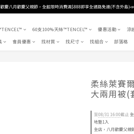
歡慶八月歡慶父親節，全館限時消費滿$888即享全通路免運(不含外島)📣
歡慶八月歡慶父親節，全館限時消費滿$888即享全通路免運(不含外島)📣
歡慶八月歡慶父親節，新加入會員即可得購物金$88📣
TENCEL™
60支100%天絲™TENCEL™
優惠活動
涼
消費滿額即可成為VIP📣
具
會員優惠
找材質
找尺寸
找組合
部落格
歡慶八月歡慶父親節，全館限時消費滿$888即享全通路免運(不含外島)📣
柔絲萊賽爾
大兩用被(套
至
08/31 16:00
截止
全
地墊1入
全店，八月歡慶父親節