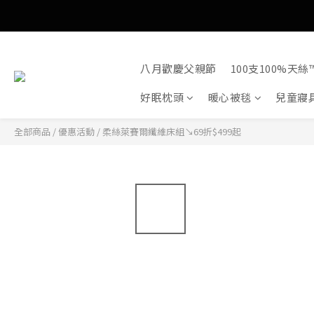
八月歡慶父親節
100支100%天絲™
好眠枕頭
暖心被毯
兒童寢
全部商品
/
優惠活動
/
柔絲萊賽爾纖維床組↘69折$499起