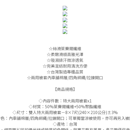
☆絲滑萊賽爾纖維
☆柔嫩滑順高雅光澤
☆吸濕排汗微涼透氣
☆完美混紡耐用清洗方便
☆台灣製造專櫃品質
☆兩用被套內車舖棉層/四角綁繩/拉鍊開口
【商品規格】
◇內容件數：特大兩用被套x1
◇材質：50%萊賽爾纖維+50%聚酯纖維
◇尺寸：雙人特大兩用被套－8×7尺(240×210公分)±3%
色：內車舖棉層/四角綁繩/拉鍊開口；可單獨當涼被使用，亦可再另入
◇產地：台灣
，網頁圖片因拍攝光線或螢幕校色關係，與實品略有差異，產品圖僅供參