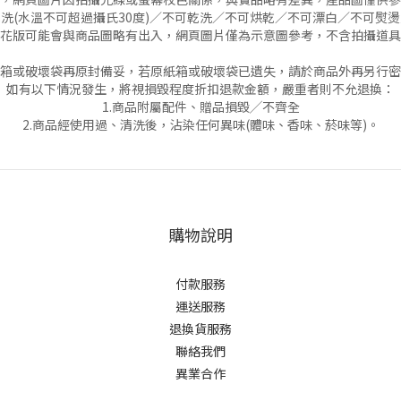
洗(水溫不可超過攝氏30度)／不可乾洗／不可烘乾／不可漂白／不可熨
花版可能會與商品圖略有出入，網頁圖片僅為示意圖參考，不含拍攝道具
箱或破壞袋再原封備妥，若原紙箱或破壞袋已遺失，請於商品外再另行密
如有以下情況發生，將視損毀程度折扣退款金額，嚴重者則不允退換：
1.商品附屬配件、贈品損毀╱不齊全
2.商品經使用過、清洗後，沾染任何異味(體味、香味、菸味等)。
購物說明
付款服務
運送服務
退換貨服務
聯絡我們
異業合作