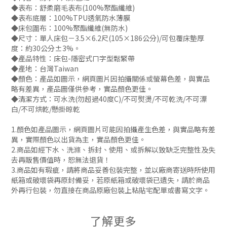
◆表布：舒柔磨毛表布(100%聚酯纖維)
◆表布底層：100%TPU透氣防水薄膜
◆床包圍布：100%聚酯纖維(無防水)
◆尺寸：單人床包－3.5×6.2尺(105×186公分)/可包覆床墊厚
度：約30公分±3%。
◆產品特性：床包-隱密式ㄇ字型鬆緊帶
◆產地：台灣Taiwan
◆顏色：產品如圖示，網頁圖片因拍攝關係或螢幕色差，與實品
略有差異，產品圖僅供參考，實品顏色更佳。
◆清潔方式：可水洗(勿超過40度C)/不可熨燙/不可乾洗/不可漂
白/不可烘乾/懸掛晾乾
1.顏色如產品圖示，網頁圖片可能因拍攝產生色差，與實品略有差
異，實際顏色以出貨為主，實品顏色更佳。
2.商品如經下水、洗滌、拆封、使用、或拆解以致缺乏完整性及失
去再販售價值時，恕無法退貨！
3.商品如有瑕疵，請將商品妥善包裝完整，並以廠商寄送時所使用
紙箱或破壞袋再原封備妥，若原紙箱或破壞袋已遺失，請於商品
外再行包裝，勿直接在商品原廠包裝上粘貼宅配單或書寫文字。
了解更多