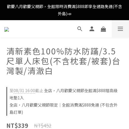
歡慶八月歡慶父親節，全館限時消費滿$888即享全通路免運(不含
歡慶八月歡慶父親節，全館限時消費滿$888即享全通路免運(不含
外島)📣
外島)📣
歡慶八月歡慶父親節，新加入會員即可得購物金$88📣
清新素色100%防水防蹣/3.5
消費滿額即可成為VIP📣
尺單人床包(不含枕套/被套)台
歡慶八月歡慶父親節，全館限時消費滿$888即享全通路免運(不含
灣製/清澈白
外島)📣
至
08/31 16:00
截止
全店，八月歡慶父親節全館滿$888贈高級
地墊1入
全店，八月歡慶父親節限定｜全館消費滿$888免運 (不包含外
島訂單)
NT$339
NT$452