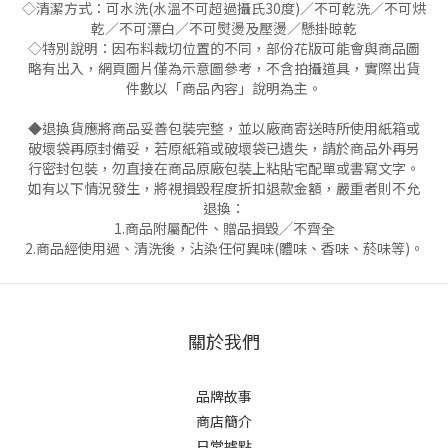
◇清潔方式：可水洗(水溫不可超過攝氏30度)／不可乾洗／不可烘
乾／不可漂白／不可熨燙及壓燙／懸掛晾乾
◇特別說明：因布料裁切位置的不同，部份花版可能會與商品圖
略有出入，網頁圖片僅為示意圖參考，不含拍攝道具，實際出貨
件數以「商品內容」說明為主。
◆退換貨應將商品妥善包裝完整，並以廠商寄送時所使用紙箱或
破壞袋再原封備妥，若原紙箱或破壞袋已遺失，請於商品外再另
行密封包裝，勿直接在商品原廠包裝上粘貼宅配單或書寫文字。
如有以下情況發生，將視損毀程度折扣退款金額，嚴重者則不允
退換：
1.商品附屬配件、贈品損毀╱不齊全
2.商品經使用過、清洗後，沾染任何異味(體味、香味、菸味等)。
關於我們
品牌故事
商店簡介
日常據點