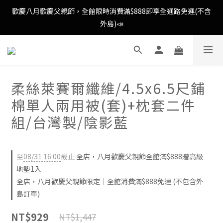
歡慶八月歡慶父親節，全館限時消費滿$888即享全通路免運(不含
歡慶八月歡慶父親節，全館限時消費滿$888即享全通路免運(不含
外島)📣
外島)📣
歡慶八月歡慶父親節，新加入會員即可得購物金$88📣
柔絲萊賽爾纖維/4.5x6.5尺鋪
消費滿額即可成為VIP📣
棉單人兩用被(套)+枕套二件
歡慶八月歡慶父親節，全館限時消費滿$888即享全通路免運(不含
組/台灣製/陰影藍
外島)📣
至
08/31 16:00
截止
全店，八月歡慶父親節全館滿$888贈高級
地墊1入
全店，八月歡慶父親節限定｜全館消費滿$888免運 (不包含外
島訂單)
NT$929
NT$1,447