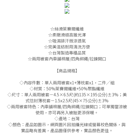
☆絲滑萊賽爾纖維
☆柔嫩滑順高雅光澤
☆吸濕排汗微涼透氣
☆完美混紡耐用清洗方便
☆台灣製造專櫃品質
☆兩用被套內車舖棉層/四角綁繩/拉鍊開口
【商品規格】
◇內容件數：單人兩用被套x1+薄枕套x1，二件╱組
◇材質：50%萊賽爾纖維+50%聚酯纖維
◇尺寸：單人兩用被套－4.5×6.5尺(約135×195公分)±3%；美
式信封薄枕套－1.5x2.5尺(45×75公分)±3%
◇兩用被套特色：內車舖棉層/四角綁繩/拉鍊開口；可單獨當涼被
使用，亦可再另入被胎更添保暖。
◇產地：台灣
◇顏色：產品如圖示，網頁圖片因拍攝光線或螢幕校色關係，與
實品略有差異，產品圖僅供參考，實品顏色更佳。