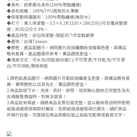
◆表布：舒柔磨毛表布(100%聚酯纖維)
◆表布底層：100%TPU透氣防水薄膜
◆保潔墊側邊圍布：100%聚酯纖維(無防水)
◆尺寸：單人保潔墊－3.5×6.2尺(105×186公分)/可包覆床墊厚
度：約30公分±3%。
◆產品特性：床包保潔墊-隱密式ㄇ字型鬆緊帶
◆產地：台灣Taiwan
◆顏色：產品如圖示，網頁圖片因拍攝關係或螢幕色差，與實品
略有差異，產品圖僅供參考，實品顏色更佳。
◆清潔方式：可水洗(勿超過40度C)/不可熨燙/不可乾洗/不可漂
白/不可烘乾/懸掛晾乾
1.顏色如產品圖示，網頁圖片可能因拍攝產生色差，與實品略有差
異，實際顏色以出貨為主，實品顏色更佳。
2.商品如經下水、洗滌、拆封、使用、或拆解以致缺乏完整性及失
去再販售價值時，恕無法退貨！
3.商品如有瑕疵，請將商品妥善包裝完整，並以廠商寄送時所使用
紙箱或破壞袋再原封備妥，若原紙箱或破壞袋已遺失，請於商品
外再行包裝，勿直接在商品原廠包裝上粘貼宅配單或書寫文字。