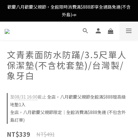
歡慶八月歡慶父親節，全館限時消費滿$888即享全通路免運(不含
歡慶八月歡慶父親節，全館限時消費滿$888即享全通路免運(不含
外島)📣
外島)📣
歡慶八月歡慶父親節，新加入會員即可得購物金$88📣
文青素面防水防蹣/3.5尺單人
消費滿額即可成為VIP📣
保潔墊(不含枕套墊)/台灣製/
歡慶八月歡慶父親節，全館限時消費滿$888即享全通路免運(不含
象牙白
外島)📣
至
08/31 16:00
截止
全店，八月歡慶父親節全館滿$888贈高級
地墊1入
全店，八月歡慶父親節限定｜全館消費滿$888免運 (不包含外
島訂單)
NT$339
NT$491