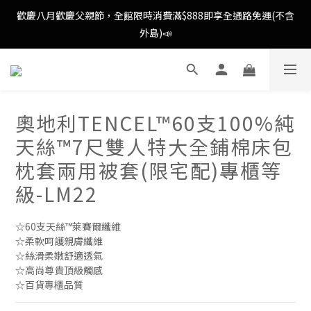
歡慶八月歡慶父親節，全館限時消費滿$888即享全通路免運(不含
歡慶八月歡慶父親節，全館限時消費滿$888即享全通路免運(不含
外島)📣
外島)📣
歡慶八月歡慶父親節，新加入會員即可得購物金$88📣
奧地利TENCEL™60支100%純
消費滿額即可成為VIP📣
天絲™7尺雙人特大全鋪棉床包
歡慶八月歡慶父親節，全館限時消費滿$888即享全通路免運(不含
枕套兩用被套(限宅配)專櫃等
外島)📣
級-LM22
☆60支天絲™萊賽爾纖維
☆柔軟呵護親膚纖維
☆絲滑柔嫩舒適透氣
☆高尚尊貴頂級觸感
☆百貨專櫃品質