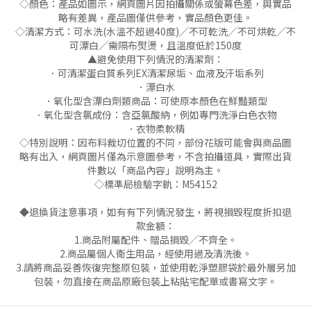
◇顏色：產品如圖示，網頁圖片因拍攝關係或螢幕色差，與實品
略有差異，產品圖僅供參考，實品顏色更佳。
◇清潔方式：可水洗(水溫不超過40度)╱不可乾洗╱不可烘乾╱不
可漂白╱需隔布熨燙，且溫度低於150度
▲避免使用下列情況的清潔劑：
．可清潔蛋白質系列EX清潔尿垢、血液及汗垢系列
．漂白水
．氧化型含漂白劑類商品：可使原本顏色在鮮豔類型
．氧化型含氯成份：含亞氯酸納，例如專門洗淨白色衣物
．衣物柔軟精
◇特別說明：因布料裁切位置的不同，部份花版可能會與商品圖
略有出入，網頁圖片僅為示意圖參考，不含拍攝道具，實際出貨
件數以「商品內容」說明為主。
◇標準局檢驗字軌：M54152
◆退換貨注意事項，如有有下列情況發生，將視損毀程度折扣退
款金額：
1.商品附屬配件、贈品損毀╱不齊全。
2.商品屬個人衛生用品，經使用過及清洗後。
3.請將商品妥善恢復完整原包裝，並使用乾淨塑膠袋於最外層另加
包裝，勿直接在商品原廠包裝上粘貼宅配單或書寫文字。