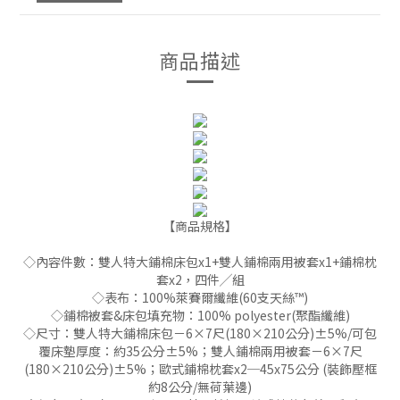
商品描述
【商品規格】
◇內容件數：雙人特大鋪棉床包x1+雙人鋪棉兩用被套x1+鋪棉枕
套x2，四件╱組
◇表布：100%萊賽爾纖維(60支天絲™)
◇鋪棉被套&床包填充物：100% polyester(聚酯纖維)
◇尺寸：雙人特大鋪棉床包－6×7尺(180×210公分)±5%/可包
覆床墊厚度：約35公分±5%；雙人鋪棉兩用被套－6×7尺
(180×210公分)±5%；歐式鋪棉枕套x2─45x75公分 (裝飾壓框
約8公分/無荷葉邊)