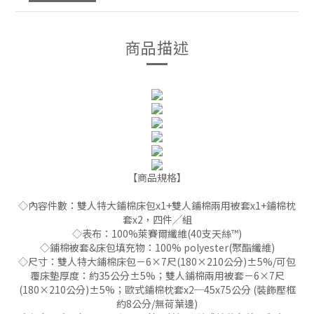
商品描述
【商品規格】
◇內容件數：雙人特大鋪棉床包x1+雙人鋪棉兩用被套x1+鋪棉枕
套x2，四件╱組
◇表布：100%萊賽爾纖維(40支天絲™)
◇鋪棉被套&床包填充物：100% polyester(聚酯纖維)
◇尺寸：雙人特大鋪棉床包－6×7尺(180×210公分)±5%/可包
覆床墊厚度：約35公分±5%；雙人鋪棉兩用被套－6×7尺
(180×210公分)±5%；歐式鋪棉枕套x2─45x75公分 (裝飾壓框
約8公分/無荷葉邊)