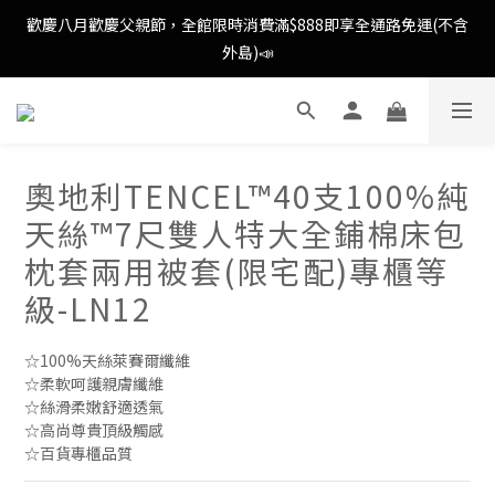
歡慶八月歡慶父親節，全館限時消費滿$888即享全通路免運(不含
歡慶八月歡慶父親節，全館限時消費滿$888即享全通路免運(不含
外島)📣
外島)📣
歡慶八月歡慶父親節，新加入會員即可得購物金$88📣
奧地利TENCEL™40支100%純
消費滿額即可成為VIP📣
天絲™7尺雙人特大全鋪棉床包
歡慶八月歡慶父親節，全館限時消費滿$888即享全通路免運(不含
枕套兩用被套(限宅配)專櫃等
外島)📣
級-LN12
☆100%天絲萊賽爾纖維
☆柔軟呵護親膚纖維
☆絲滑柔嫩舒適透氣
☆高尚尊貴頂級觸感
☆百貨專櫃品質