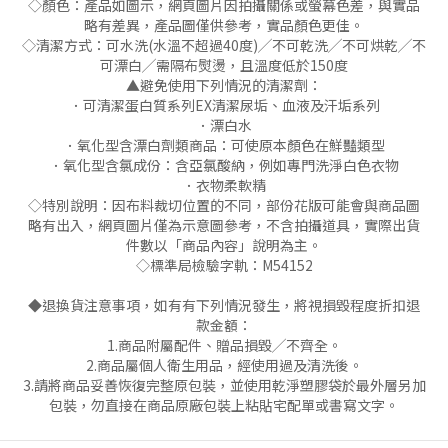
◇顏色：產品如圖示，網頁圖片因拍攝關係或螢幕色差，與實品
略有差異，產品圖僅供參考，實品顏色更佳。
◇清潔方式：可水洗(水溫不超過40度)╱不可乾洗╱不可烘乾╱不
可漂白╱需隔布熨燙，且溫度低於150度
▲避免使用下列情況的清潔劑：
．可清潔蛋白質系列EX清潔尿垢、血液及汗垢系列
．漂白水
．氧化型含漂白劑類商品：可使原本顏色在鮮豔類型
．氧化型含氯成份：含亞氯酸納，例如專門洗淨白色衣物
．衣物柔軟精
◇特別說明：因布料裁切位置的不同，部份花版可能會與商品圖
略有出入，網頁圖片僅為示意圖參考，不含拍攝道具，實際出貨
件數以「商品內容」說明為主。
◇標準局檢驗字軌：M54152
◆退換貨注意事項，如有有下列情況發生，將視損毀程度折扣退
款金額：
1.商品附屬配件、贈品損毀╱不齊全。
2.商品屬個人衛生用品，經使用過及清洗後。
3.請將商品妥善恢復完整原包裝，並使用乾淨塑膠袋於最外層另加
包裝，勿直接在商品原廠包裝上粘貼宅配單或書寫文字。