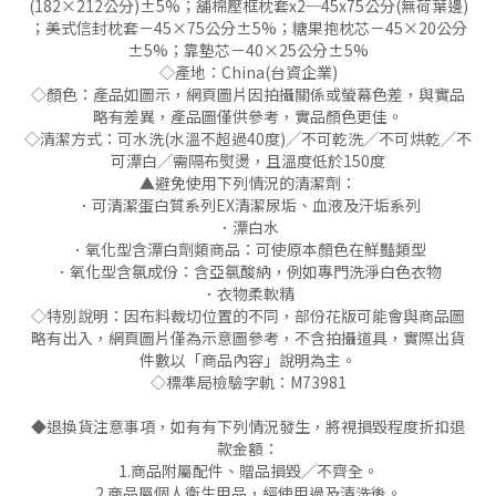
(182×212公分)±5%；舖棉壓框枕套x2─45x75公分(無荷葉邊)
；美式信封枕套－45×75公分±5%；糖果抱枕芯－45×20公分
±5%；靠墊芯－40×25公分±5%
◇產地：China(台資企業)
◇顏色：產品如圖示，網頁圖片因拍攝關係或螢幕色差，與實品
略有差異，產品圖僅供參考，實品顏色更佳。
◇清潔方式：可水洗(水溫不超過40度)╱不可乾洗╱不可烘乾╱不
可漂白╱需隔布熨燙，且溫度低於150度
▲避免使用下列情況的清潔劑：
．可清潔蛋白質系列EX清潔尿垢、血液及汗垢系列
．漂白水
．氧化型含漂白劑類商品：可使原本顏色在鮮豔類型
．氧化型含氯成份：含亞氯酸納，例如專門洗淨白色衣物
．衣物柔軟精
◇特別說明：因布料裁切位置的不同，部份花版可能會與商品圖
略有出入，網頁圖片僅為示意圖參考，不含拍攝道具，實際出貨
件數以「商品內容」說明為主。
◇標準局檢驗字軌：M73981
◆退換貨注意事項，如有有下列情況發生，將視損毀程度折扣退
款金額：
1.商品附屬配件、贈品損毀╱不齊全。
2.商品屬個人衛生用品，經使用過及清洗後。