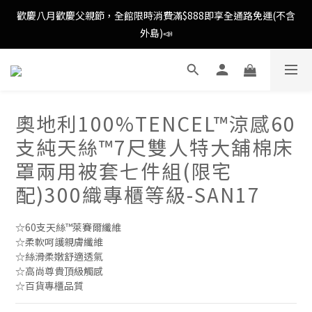
歡慶八月歡慶父親節，全館限時消費滿$888即享全通路免運(不含
歡慶八月歡慶父親節，全館限時消費滿$888即享全通路免運(不含
外島)📣
外島)📣
歡慶八月歡慶父親節，新加入會員即可得購物金$88📣
奧地利100%TENCEL™涼感60
消費滿額即可成為VIP📣
支純天絲™7尺雙人特大舖棉床
歡慶八月歡慶父親節，全館限時消費滿$888即享全通路免運(不含
罩兩用被套七件組(限宅
外島)📣
配)300織專櫃等級-SAN17
☆60支天絲™萊賽爾纖維
☆柔軟呵護親膚纖維
☆絲滑柔嫩舒適透氣
☆高尚尊貴頂級觸感
☆百貨專櫃品質