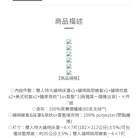
商品描述
【商品規格】
◇內容件數：雙人特大舖棉床罩x1+舖棉兩用被套x1+舖棉枕套
x2+美式枕套x2+糖果抱枕*1or靠墊*1(兩種其一隨機出貨)，七件
╱組
◇表布：100%萊賽爾纖維(60支天絲™)
◇鋪棉被套&床罩&抱枕or靠墊填充物：100% polyester(聚酯纖
維)
◇尺寸：雙人特大舖棉床罩－6×7尺(182×212公分)±5%/可包
覆床墊厚度：約35公分±5%；雙人鋪棉兩用被套－6×7尺